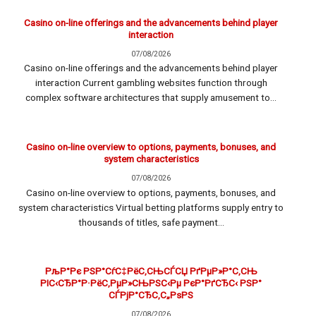
Casino on-line offerings and the advancements behind player
interaction
07/08/2026
Casino on-line offerings and the advancements behind player
interaction Current gambling websites function through
complex software architectures that supply amusement to...
Casino on-line overview to options, payments, bonuses, and
system characteristics
07/08/2026
Casino on-line overview to options, payments, bonuses, and
system characteristics Virtual betting platforms supply entry to
thousands of titles, safe payment...
РљР°Рє РЅР°СѓС‡РёС‚СЊСЃСЏ РґРµР»Р°С‚СЊ
РІС‹СЂР°Р·РёС‚РµР»СЊРЅС‹Рµ РєР°РґСЂС‹ РЅР°
СЃРјР°СЂС‚С„РѕРЅ
07/08/2026