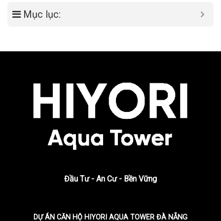
Mục lục:
Đầu Tư - An Cư - Bền Vững
DỰ ÁN CĂN HỘ HIYORI AQUA TOWER ĐÀ NẴNG