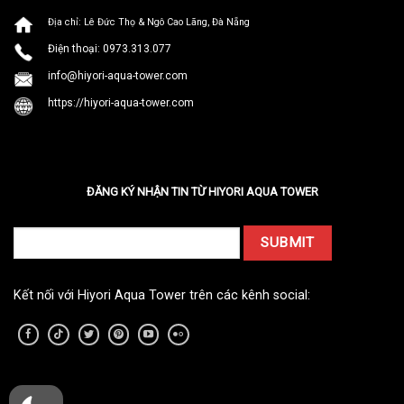
Địa chỉ: Lê Đức Thọ & Ngô Cao Lãng, Đà Nẵng
Điện thoại: 0973.313.077
info@hiyori-aqua-tower.com
https://hiyori-aqua-tower.com
ĐĂNG KÝ NHẬN TIN TỪ HIYORI AQUA TOWER
Kết nối với Hiyori Aqua Tower trên các kênh social: