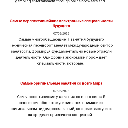
gambling entertainment through online browsers and...
Самые перспективнейшие электронные специальности
будущего
07/08/2026
Самые многообещающие IT занятия будущего
Техническая переворот меняет международный сектор
занятости, формируя фундаментально новые отрасли
деятельности. Оцифровка экономики порождает
специальности, которые...
Самые оригинальные занятия со всего мира
07/08/2026
Самые экзотические увлечения со всего света В
нынешнем обществе усиливается внимание к
оригинальным видам развлечений, которые выступают
за пределы привычных концепций...