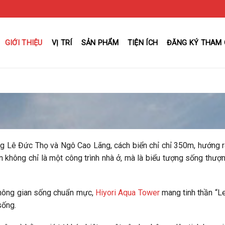
GIỚI THIỆU
VỊ TRÍ
SẢN PHẨM
TIỆN ÍCH
ĐĂNG KÝ THAM
g Lê Đức Thọ và Ngô Cao Lãng, cách biển chỉ chỉ 350m, hướng r
 án không chỉ là một công trình nhà ở, mà là biểu tượng sống thư
 không gian sống chuẩn mực,
Hiyori Aqua Tower
mang tinh thần “Le
sống.