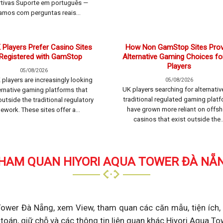
tivas Suporte em português —
amos com perguntas reais...
Players Prefer Casino Sites
How Non GamStop Sites Prov
Registered with GamStop
Alternative Gaming Choices fo
Players
05/08/2026
players are increasingly looking
05/08/2026
UK players searching for alternativ
ternative gaming platforms that
traditional regulated gaming plat
utside the traditional regulatory
have grown more reliant on offsh
ework. These sites offer a...
casinos that exist outside the..
HAM QUAN HIYORI AQUA TOWER ĐÀ NẴ
wer Đà Nẵng, xem View, tham quan các căn mẫu, tiện ích, t
h toán, giữ chỗ và các thông tin liên quan khác Hiyori Aqua 