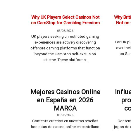
Why UK Players Select Casinos Not
Why Brit
on GamStop for Gambling Freedom
Not on
05/08/2026
UK players seeking unrestricted gaming
For UK p
experiences are actively discovering
over the
offshore gaming platforms that function
on Gam
beyond the GamStop self-exclusion
scheme. These platforms...
Mejores Casinos Online
Influ
en España en 2026
pr
MARCA
co
05/08/2026
Contents criterios en nuestras reseñas
Content
honestas de casino online en castellano
jogos de 