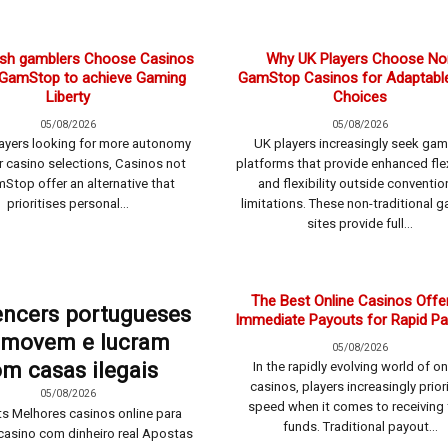
ish gamblers Choose Casinos
Why UK Players Choose No
 GamStop to achieve Gaming
GamStop Casinos for Adaptable
Liberty
Choices
05/08/2026
05/08/2026
layers looking for more autonomy
UK players increasingly seek ga
ir casino selections, Casinos not
platforms that provide enhanced flex
Stop offer an alternative that
and flexibility outside conventio
prioritises personal...
limitations. These non-traditional 
sites provide full...
The Best Online Casinos Offe
encers portugueses
Immediate Payouts for Rapid P
omovem e lucram
05/08/2026
m casas ilegais
In the rapidly evolving world of on
casinos, players increasingly prior
05/08/2026
speed when it comes to receiving 
s Melhores casinos online para
funds. Traditional payout...
casino com dinheiro real Apostas