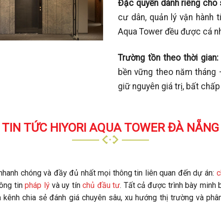
Đặc quyền dành riêng cho 
cư dân, quản lý vận hành t
Aqua Tower đều được cá nh
Trường tồn theo thời gian
bền vững theo năm tháng – 
giữ nguyên giá trị, bất chấp
TIN TỨC HIYORI AQUA TOWER ĐÀ NẴNG
 nhanh chóng và đầy đủ nhất mọi thông tin liên quan đến dự án:
c
hông tin
pháp lý
và uy tín
chủ đầu tư
. Tất cả được trình bày minh 
à kênh chia sẻ đánh giá chuyên sâu, xu hướng thị trường và phân