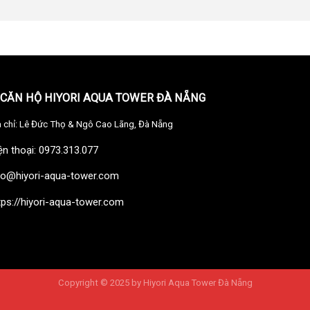
 CĂN HỘ HIYORI AQUA TOWER ĐÀ NẴNG
a chỉ: Lê Đức Thọ & Ngô Cao Lãng, Đà Nẵng
ện thoại: 0973.313.077
fo@hiyori-aqua-tower.com
tps://hiyori-aqua-tower.com
Copyright © 2025 by
Hiyori Aqua Tower Đà Nẵng