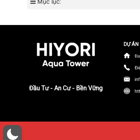
Mục lục:
DỰ ÁN
Đị
Đi
in
Đầu Tư - An Cư - Bền Vững
ht