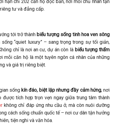
ới hạn chỉ 202 căn hộ độc bản, nơi mỗi chủ nhân tận
riêng tư và đẳng cấp.
ớng tới trở thành
biểu tượng sống tinh hoa ven sông
 sống “quiet luxury” – sang trọng trong sự tối giản,
Không chỉ là nơi an cư, dự án còn là
biểu tượng thẩm
nơi mỗi căn hộ là một tuyên ngôn cá nhân của những
g và giá trị riêng biệt.
 gian sống
kín đáo, biệt lập nhưng đầy cảm hứng
, nơi
 được tích hợp trọn vẹn ngay giữa trung tâm thành
er
không chỉ đáp ứng nhu cầu ở, mà còn nuôi dưỡng
ng cách sống chuẩn quốc tế – nơi cư dân tận hưởng
iên, tiện nghi và văn hóa.