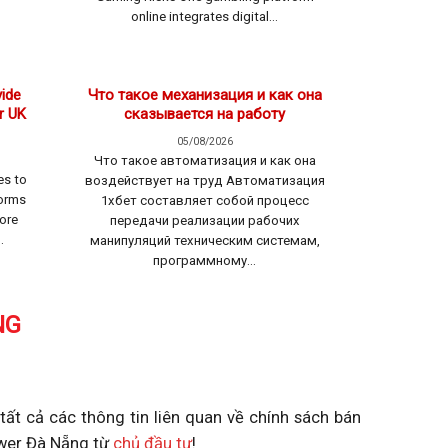
online integrates digital...
ide
Что такое механизация и как она
r UK
сказывается на работу
05/08/2026
Что такое автоматизация и как она
es to
воздействует на труд Автоматизация
forms
1хбет составляет собой процесс
ore
передачи реализации рабочих
.
манипуляций техническим системам,
программному...
NG
ất cả các thông tin liên quan về chính sách bán
Tower Đà Nẵng từ
chủ đầu tư
!