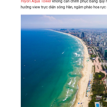
Hiyori Aqua Tower
không cần chinh phục bằng quy mô
hưởng view trực diện sông Hàn, ngắm pháo hoa rực r