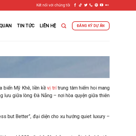
Kết nối với chúng tôi
 QUAN
TIN TỨC
LIÊN HỆ
ĐĂNG KÝ DỰ ÁN
a biển Mỹ Khê, liền kề
vị trí
trung tâm hiếm hoi mang
ợng lưu giữa lòng Đà Nẵng – nơi hòa quyện giữa thiên
ss but Better”, đại diện cho xu hướng quiet luxury –