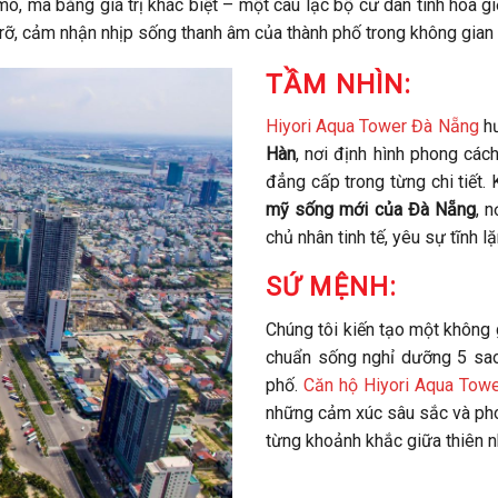
, mà bằng giá trị khác biệt – một câu lạc bộ cư dân tinh hoa gi
ỡ, cảm nhận nhịp sống thanh âm của thành phố trong không gian 
TẦM NHÌN:
Hiyori Aqua Tower Đà Nẵng
hư
Hàn
, nơi định hình phong cách
đẳng cấp trong từng chi tiết. 
mỹ sống mới của Đà Nẵng
, 
chủ nhân tinh tế, yêu sự tĩnh lặn
SỨ MỆNH:
Chúng tôi kiến tạo một không
chuẩn sống nghỉ dưỡng 5 sao
phố.
Căn hộ Hiyori Aqua Tow
những cảm xúc sâu sắc và pho
từng khoảnh khắc giữa thiên nh