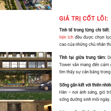
GIÁ TRỊ CỐT LÕI:
Tinh tế trong từng chi tiết:
tiện ích
đều được chọn lọc 
cao của những chủ nhân th
Tĩnh tại giữa trung tâm:
D
Tower vẫn mang đến cảm giá
tìm thấy sự cân bằng trong 
Sống gắn kết với thiên nhiê
Hàn – nơi ánh sáng, gió tr
sống dưỡng sinh mỗi ngày.