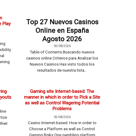
n
Top 27 Nuevos Casinos
 Play
Online en España
Agosto 2026
ming
05/08/2026
ibility
Table of Contents Buscando nuevos
nal
casinos online Criterios para Analizar los
gaming
Nuevos Casinos Has visto todos los
resultados de nuestra lista...
ring
Gaming site Internet-based: The
ayouts
manner in which in order to Pick a Site
as well as Control Wagering Potential
Problems
line
05/08/2026
itize
Casino Internet-based: How in order to
their
Choose a Platform as well as Control
Gaming Risks One gambling platform