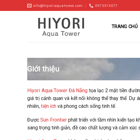
Skip
info@hiyori-aqua-tower.com
0973313077
to
content
TRANG CHỦ
Giới thiệu
Hiyori Aqua Tower Đà Nẵng
tọa lạc 2 mặt tiền đườn
giá trị cảnh quan và kết nối không thể thay thế. Dự
nhiên,
tiện ích
và phong cách sống tinh tế.
Được
Sun Frontier
phát triển với tầm nhìn kiến tạo
sang trọng tinh giản, đề cao chất lượng và cảm xúc 