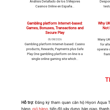
Análisis Detallado de los 5 Mejores
Despor
Casinos Online en España...
test
Gambling platform Internet-based:
Why UK 
Games, Bonuses, Transactions and
Not 
Secure Play
Many UK 
05/08/2026
Gambling platform Internet-based: Casino
for al
products, Rewards, Payments plus Safe
operate o
Play One gambling platform on-line is a
fram
single online gaming site which...
T
Hỗ trợ:
Đăng ký tham quan căn hộ Hiyori Aqua To
hàng,
giỏ hàng
, tiến độ xây dựng, bàn giao, than